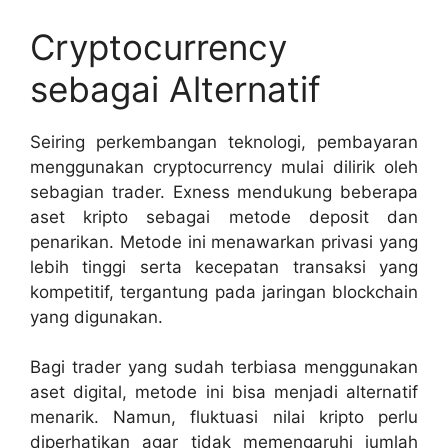
Cryptocurrency
sebagai Alternatif
Seiring perkembangan teknologi, pembayaran
menggunakan cryptocurrency mulai dilirik oleh
sebagian trader. Exness mendukung beberapa
aset kripto sebagai metode deposit dan
penarikan. Metode ini menawarkan privasi yang
lebih tinggi serta kecepatan transaksi yang
kompetitif, tergantung pada jaringan blockchain
yang digunakan.
Bagi trader yang sudah terbiasa menggunakan
aset digital, metode ini bisa menjadi alternatif
menarik. Namun, fluktuasi nilai kripto perlu
diperhatikan agar tidak memengaruhi jumlah