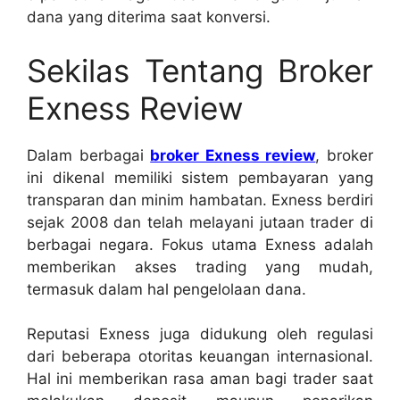
dana yang diterima saat konversi.
Sekilas Tentang Broker
Exness Review
Dalam berbagai
broker Exness review
, broker
ini dikenal memiliki sistem pembayaran yang
transparan dan minim hambatan. Exness berdiri
sejak 2008 dan telah melayani jutaan trader di
berbagai negara. Fokus utama Exness adalah
memberikan akses trading yang mudah,
termasuk dalam hal pengelolaan dana.
Reputasi Exness juga didukung oleh regulasi
dari beberapa otoritas keuangan internasional.
Hal ini memberikan rasa aman bagi trader saat