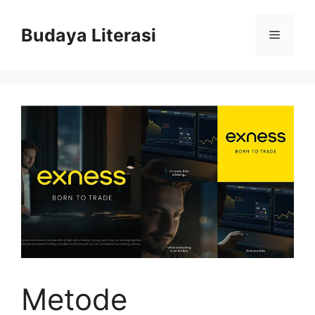
Skip
to
Budaya Literasi
Menu
content
Metode