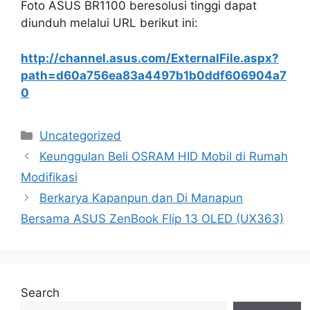
Foto ASUS BR1100 beresolusi tinggi dapat
diunduh melalui URL berikut ini:
http://channel.asus.com/ExternalFile.aspx?
path=d60a756ea83a4497b1b0ddf606904a7
0
Categories
Uncategorized
Keunggulan Beli OSRAM HID Mobil di Rumah
Modifikasi
Berkarya Kapanpun dan Di Manapun
Bersama ASUS ZenBook Flip 13 OLED (UX363)
Search